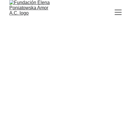
Homenaje a Elena 
Poniatowska:
La palabra, la memoria y el 
afecto se reúnen