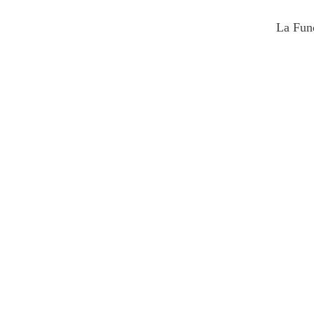
La Fun
Canarios
ena Poniatowska
Cuento incluido en el libro 
Llorar 